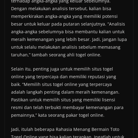
terhadap angka-angka yang keluar sebelumnya.
Dengan melakukan analisis tersebut, kalian bisa
memperkirakan angka-angka yang memiliki potensi
besar untuk keluar pada putaran selanjutnya. “Analisis
angka-angka sebelumnya bisa membantu kalian untuk
meraih kemenangan yang lebih besar. Jadi, jangan lupa
untuk selalu melakukan analisis sebelum memasang
taruhan,” tambah seorang ahli togel online.
Selain itu, penting juga untuk memilih situs togel
online yang terpercaya dan memiliki reputasi yang
baik. “Memilih situs togel online yang terpercaya
adalah langkah penting dalam meraih kemenangan.
Pastikan untuk memilih situs yang memiliki lisensi
resmi dan telah terbukti membayar kemenangan para
pemainnya,” kata seorang pakar togel online.
Jadi, itulah beberapa Rahasia Menang Bermain Toto
Togel Online yang bisa kalian terapkan. Ingatlah untuk