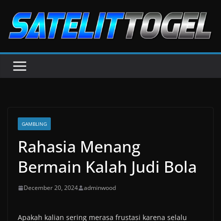
Skip
to
content
GAMBLING
Rahasia Menang
Bermain Kalah Judi Bola
December 20, 2024
adminwood
Apakah kalian sering merasa frustasi karena selalu