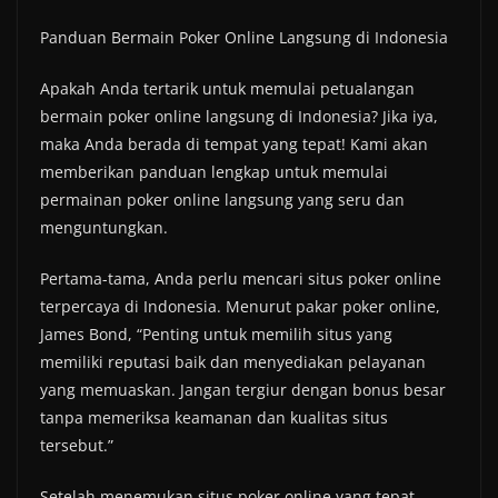
Panduan Bermain Poker Online Langsung di Indonesia
Apakah Anda tertarik untuk memulai petualangan
bermain poker online langsung di Indonesia? Jika iya,
maka Anda berada di tempat yang tepat! Kami akan
memberikan panduan lengkap untuk memulai
permainan poker online langsung yang seru dan
menguntungkan.
Pertama-tama, Anda perlu mencari situs poker online
terpercaya di Indonesia. Menurut pakar poker online,
James Bond, “Penting untuk memilih situs yang
memiliki reputasi baik dan menyediakan pelayanan
yang memuaskan. Jangan tergiur dengan bonus besar
tanpa memeriksa keamanan dan kualitas situs
tersebut.”
Setelah menemukan situs poker online yang tepat,