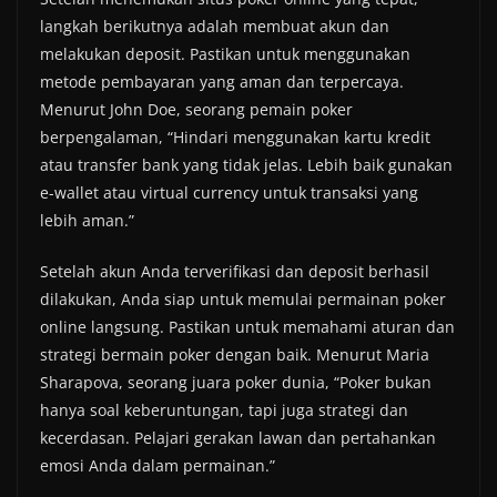
langkah berikutnya adalah membuat akun dan
melakukan deposit. Pastikan untuk menggunakan
metode pembayaran yang aman dan terpercaya.
Menurut John Doe, seorang pemain poker
berpengalaman, “Hindari menggunakan kartu kredit
atau transfer bank yang tidak jelas. Lebih baik gunakan
e-wallet atau virtual currency untuk transaksi yang
lebih aman.”
Setelah akun Anda terverifikasi dan deposit berhasil
dilakukan, Anda siap untuk memulai permainan poker
online langsung. Pastikan untuk memahami aturan dan
strategi bermain poker dengan baik. Menurut Maria
Sharapova, seorang juara poker dunia, “Poker bukan
hanya soal keberuntungan, tapi juga strategi dan
kecerdasan. Pelajari gerakan lawan dan pertahankan
emosi Anda dalam permainan.”