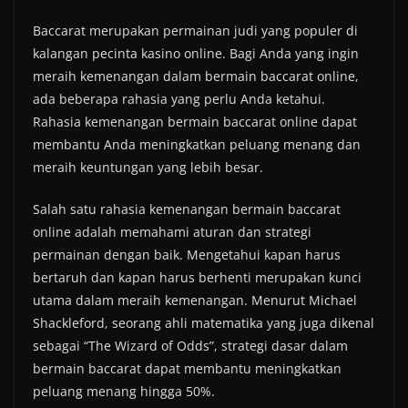
Baccarat merupakan permainan judi yang populer di
kalangan pecinta kasino online. Bagi Anda yang ingin
meraih kemenangan dalam bermain baccarat online,
ada beberapa rahasia yang perlu Anda ketahui.
Rahasia kemenangan bermain baccarat online dapat
membantu Anda meningkatkan peluang menang dan
meraih keuntungan yang lebih besar.
Salah satu rahasia kemenangan bermain baccarat
online adalah memahami aturan dan strategi
permainan dengan baik. Mengetahui kapan harus
bertaruh dan kapan harus berhenti merupakan kunci
utama dalam meraih kemenangan. Menurut Michael
Shackleford, seorang ahli matematika yang juga dikenal
sebagai “The Wizard of Odds”, strategi dasar dalam
bermain baccarat dapat membantu meningkatkan
peluang menang hingga 50%.