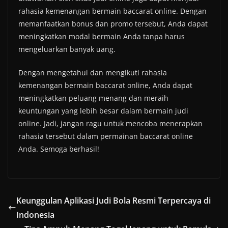
rahasia kemenangan bermain baccarat online. Dengan
memanfaatkan bonus dan promo tersebut, Anda dapat
meningkatkan modal bermain Anda tanpa harus
mengeluarkan banyak uang.
Dengan mengetahui dan mengikuti rahasia
kemenangan bermain baccarat online, Anda dapat
meningkatkan peluang menang dan meraih
keuntungan yang lebih besar dalam bermain judi
online. Jadi, jangan ragu untuk mencoba menerapkan
rahasia tersebut dalam permainan baccarat online
Anda. Semoga berhasil!
Keunggulan Aplikasi Judi Bola Resmi Terpercaya di
Indonesia