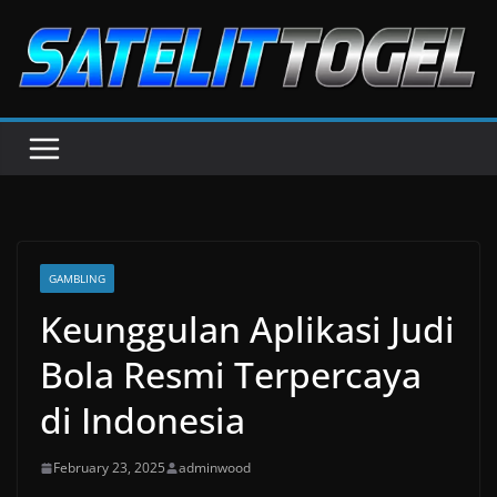
Skip
to
content
GAMBLING
Keunggulan Aplikasi Judi
Bola Resmi Terpercaya
di Indonesia
February 23, 2025
adminwood