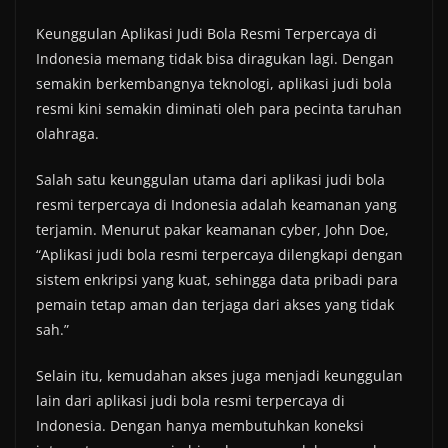
Keunggulan Aplikasi Judi Bola Resmi Terpercaya di
Indonesia memang tidak bisa diragukan lagi. Dengan
semakin berkembangnya teknologi, aplikasi judi bola
resmi kini semakin diminati oleh para pecinta taruhan
olahraga.
Salah satu keunggulan utama dari aplikasi judi bola
resmi terpercaya di Indonesia adalah keamanan yang
terjamin. Menurut pakar keamanan cyber, John Doe,
“Aplikasi judi bola resmi terpercaya dilengkapi dengan
sistem enkripsi yang kuat, sehingga data pribadi para
pemain tetap aman dan terjaga dari akses yang tidak
sah.”
Selain itu, kemudahan akses juga menjadi keunggulan
lain dari aplikasi judi bola resmi terpercaya di
Indonesia. Dengan hanya membutuhkan koneksi