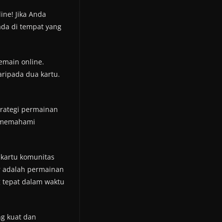
ne! Jika Anda
da di tempat yang
emain online.
ripada dua kartu.
rategi permainan
s memahami
 kartu komunitas
er adalah permainan
 tepat dalam waktu
ng kuat dan