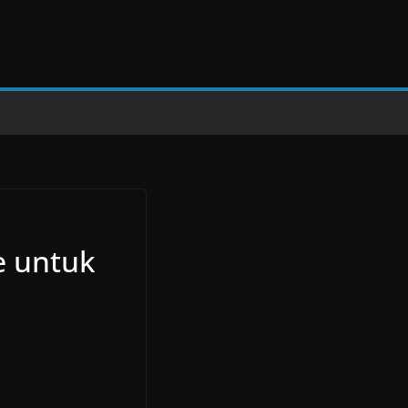
e untuk