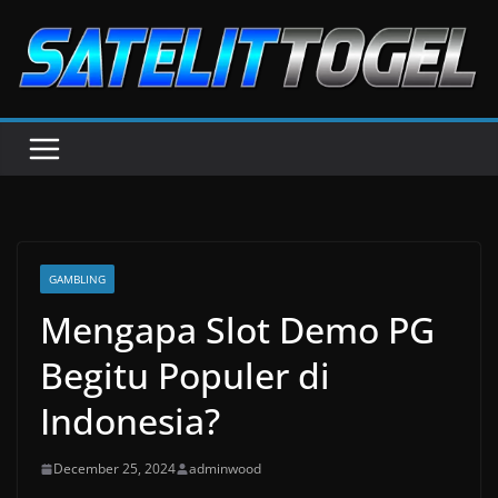
Skip
to
content
GAMBLING
Mengapa Slot Demo PG
Begitu Populer di
Indonesia?
December 25, 2024
adminwood