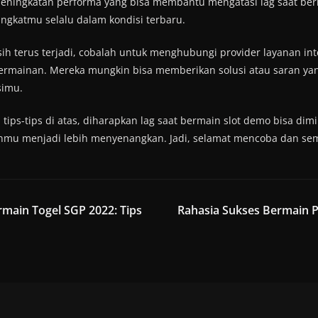
eningkatan performa yang bisa membantu mengatasi lag saat berm
ngkatmu selalu dalam kondisi terbaru.
asih terus terjadi, cobalah untuk menghubungi provider layanan i
ermainan. Mereka mungkin bisa memberikan solusi atau saran yang
simu.
ps-tips di atas, diharapkan lag saat bermain slot demo bisa dimi
mu menjadi lebih menyenangkan. Jadi, selamat mencoba dan sem
main Togel SGP 2022: Tips
Rahasia Sukses Bermain P