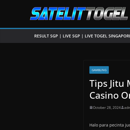
Skip
to
content
RESULT SGP | LIVE SGP | LIVE TOGEL SINGAPOR
GAMBLING
Tips Jit
Casino O
October 28, 2024
ad
Halo para pecinta ju