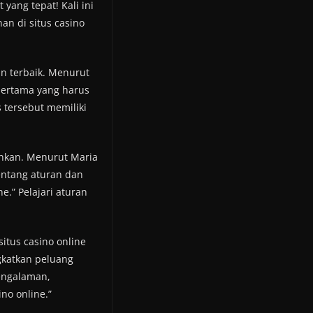
yang tepat! Kali ini
n di situs casino
an terbaik. Menurut
 pertama yang harus
 tersebut memiliki
inkan. Menurut Maria
entang aturan dan
.” Pelajari aturan
itus casino online
gkatkan peluang
engalaman,
no online.”