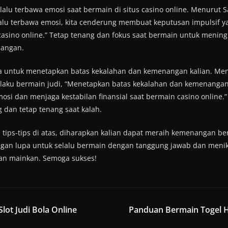
erlalu terbawa emosi saat bermain di situs casino online. Menurut 
erlalu terbawa emosi, kita cenderung membuat keputusan impulsif 
casino online.” Tetap tenang dan fokus saat bermain untuk menin
nangan.
pa untuk menetapkan batas kekalahan dan kemenangan kalian. Me
rilaku bermain judi, “Menetapkan batas kekalahan dan kemenanga
si dan menjaga kestabilan finansial saat bermain casino online.” 
 dan tetap tenang saat kalah.
ips-tips di atas, diharapkan kalian dapat meraih kemenangan ber
angan lupa untuk selalu bermain dengan tanggung jawab dan menik
an mainkan. Semoga sukses!
ot Judi Bola Online
Panduan Bermain Togel 