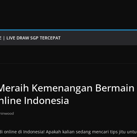
E | LIVE DRAW SGP TERCEPAT
u Meraih Kemenangan Bermain d
nline Indonesia
minwood
di online di Indonesia! Apakah kalian sedang mencari tips jitu unt