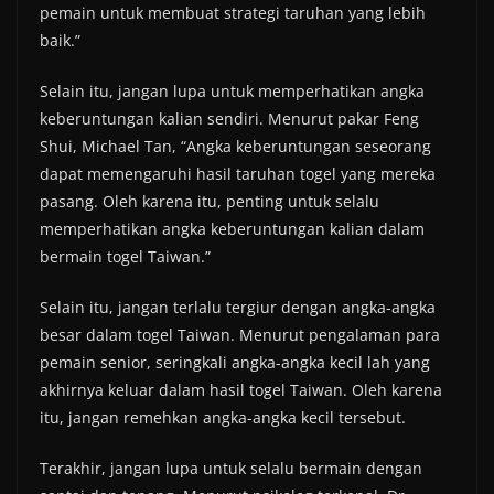
pemain untuk membuat strategi taruhan yang lebih
baik.”
Selain itu, jangan lupa untuk memperhatikan angka
keberuntungan kalian sendiri. Menurut pakar Feng
Shui, Michael Tan, “Angka keberuntungan seseorang
dapat memengaruhi hasil taruhan togel yang mereka
pasang. Oleh karena itu, penting untuk selalu
memperhatikan angka keberuntungan kalian dalam
bermain togel Taiwan.”
Selain itu, jangan terlalu tergiur dengan angka-angka
besar dalam togel Taiwan. Menurut pengalaman para
pemain senior, seringkali angka-angka kecil lah yang
akhirnya keluar dalam hasil togel Taiwan. Oleh karena
itu, jangan remehkan angka-angka kecil tersebut.
Terakhir, jangan lupa untuk selalu bermain dengan