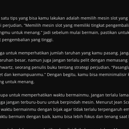
 satu tips yang bisa kamu lakukan adalah memilih mesin slot yang
i perjudian, “Memilih mesin slot yang memiliki tingkat pengembali
gmu untuk menang.” Jadi sebelum mulai bermain, pastikan untuk
t pengembalian yang tinggi.
 juga untuk memperhatikan jumlah taruhan yang kamu pasang. Janga
uhan besar, namun juga jangan terlalu pelit dengan memasang t
hwartz, seorang penulis buku tentang strategi perjudian, “Pasang
et dan kemampuanmu.” Dengan begitu, kamu bisa meminimalisir 
ng untuk menang.
 lupa untuk memperhatikan waktu bermainmu. Jangan terlalu lam
uga jangan terburu-buru untuk berpindah mesin. Menurut Jean Sco
h waktu bermainmu dengan bijak agar tidak terlalu terpengaruh em
tu bermain dengan baik, kamu bisa lebih fokus dan tenang saat