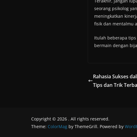
Terakhir, jangan lup
seorang psikolog yan
meningkatkan kinerj
fisik dan mentalmu a
Itulah beberapa tips
bermain dengan bija
Rahasia Sukses da
Tips dan Trik Terba
Copyright © 2026
. All rights reserved.
Theme:
ColorMag
by ThemeGrill. Powered by
WordP