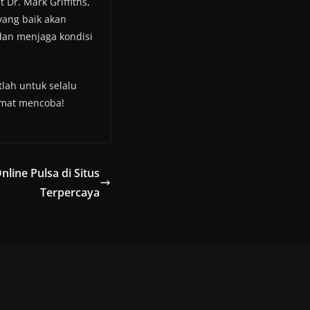
Dr. Mark Griffiths,
yang baik akan
 dan menjaga kondisi
tlah untuk selalu
amat mencoba!
line Pulsa di Situs
Terpercaya