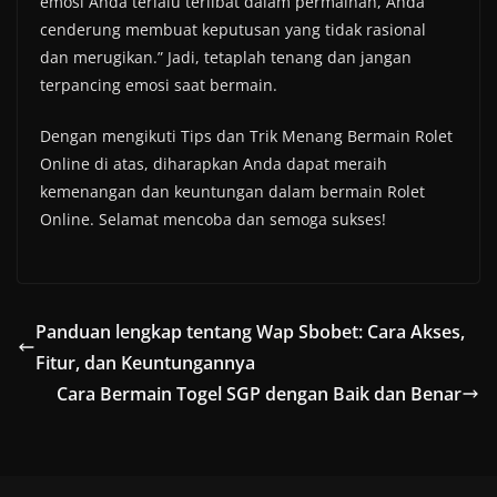
emosi Anda terlalu terlibat dalam permainan, Anda
cenderung membuat keputusan yang tidak rasional
dan merugikan.” Jadi, tetaplah tenang dan jangan
terpancing emosi saat bermain.
Dengan mengikuti Tips dan Trik Menang Bermain Rolet
Online di atas, diharapkan Anda dapat meraih
kemenangan dan keuntungan dalam bermain Rolet
Online. Selamat mencoba dan semoga sukses!
Panduan lengkap tentang Wap Sbobet: Cara Akses,
Fitur, dan Keuntungannya
Cara Bermain Togel SGP dengan Baik dan Benar