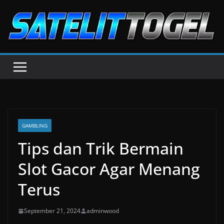
Skip
to
content
GAMBLING
Tips dan Trik Bermain
Slot Gacor Agar Menang
Terus
September 21, 2024
adminwood