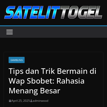
Skip
to
content
GAMBLING
Tips dan Trik Bermain di
Wap Sbobet: Rahasia
Menang Besar
April 25, 2025
adminwood