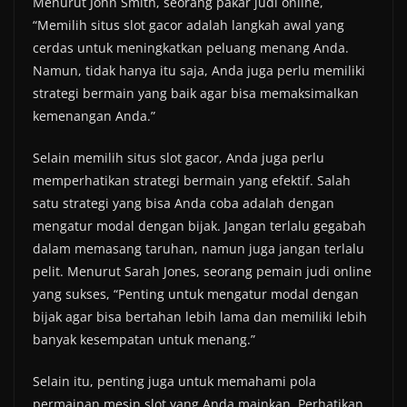
Menurut John Smith, seorang pakar judi online,
“Memilih situs slot gacor adalah langkah awal yang
cerdas untuk meningkatkan peluang menang Anda.
Namun, tidak hanya itu saja, Anda juga perlu memiliki
strategi bermain yang baik agar bisa memaksimalkan
kemenangan Anda.”
Selain memilih situs slot gacor, Anda juga perlu
memperhatikan strategi bermain yang efektif. Salah
satu strategi yang bisa Anda coba adalah dengan
mengatur modal dengan bijak. Jangan terlalu gegabah
dalam memasang taruhan, namun juga jangan terlalu
pelit. Menurut Sarah Jones, seorang pemain judi online
yang sukses, “Penting untuk mengatur modal dengan
bijak agar bisa bertahan lebih lama dan memiliki lebih
banyak kesempatan untuk menang.”
Selain itu, penting juga untuk memahami pola
permainan mesin slot yang Anda mainkan. Perhatikan