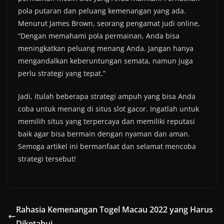
pola putaran dan peluang kemenangan yang ada.
Menurut James Brown, seorang pengamat judi online,
“Dengan memahami pola permainan, Anda bisa
meningkatkan peluang menang Anda. Jangan hanya
mengandalkan keberuntungan semata, namun juga
perlu strategi yang tepat.”
Jadi, itulah beberapa strategi ampuh yang bisa Anda
coba untuk menang di situs slot gacor. Ingatlah untuk
memilih situs yang terpercaya dan memiliki reputasi
baik agar bisa bermain dengan nyaman dan aman.
Semoga artikel ini bermanfaat dan selamat mencoba
strategi tersebut!
Rahasia Kemenangan Togel Macau 2022 yang Harus
Diketahui