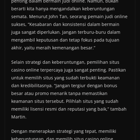
penting dalam bermain judi online. Namun, bukan
berarti kita hanya mengandalkan keberuntungan
semata. Menurut John Tan, seorang pemain judi online
sukses, “Kesabaran dan konsistensi dalam bermain
juga sangat diperlukan. Jangan terburu-buru dalam
mengambil keputusan dan tetap fokus pada tujuan
akhir, yaitu meraih kemenangan besar.”
Selain strategi dan keberuntungan, pemilihan situs
casino online terpercaya juga sangat penting. Pastikan
untuk memilih situs yang sudah terbukti keamanan
dan kredibilitasnya. “Jangan tergiur dengan bonus
besar atau promo menarik tanpa memastikan
keamanan situs tersebut. Pilihlah situs yang sudah
memiliki lisensi resmi dan reputasi yang baik,” tambah
Martin.
Dengan menerapkan strategi yang tepat, memiliki
keberuntungan, dan memilih situs casino online