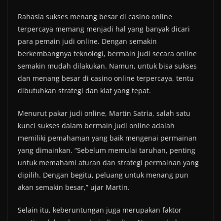
Rahasia sukses menang besar di casino online
terpercaya memang menjadi hal yang banyak dicari
para pemain judi online. Dengan semakin
berkembangnya teknologi, bermain judi secara online
semakin mudah dilakukan. Namun, untuk bisa sukses
dan menang besar di casino online terpercaya, tentu
dibutuhkan strategi dan kiat yang tepat.
Menurut pakar judi online, Martin Satria, salah satu
kunci sukses dalam bermain judi online adalah
memiliki pemahaman yang baik mengenai permainan
yang dimainkan. “Sebelum memulai taruhan, penting
untuk memahami aturan dan strategi permainan yang
dipilih. Dengan begitu, peluang untuk menang pun
akan semakin besar,” ujar Martin.
Selain itu, keberuntungan juga merupakan faktor