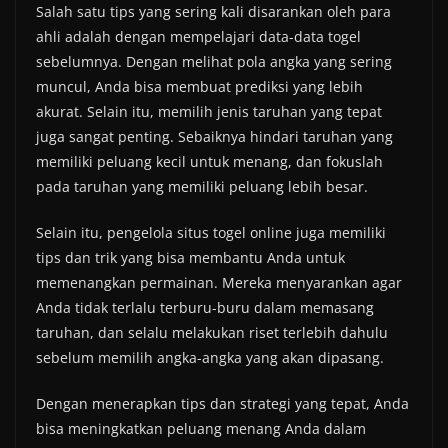
Salah satu tips yang sering kali disarankan oleh para
ahli adalah dengan mempelajari data-data togel
sebelumnya. Dengan melihat pola angka yang sering
muncul, Anda bisa membuat prediksi yang lebih
akurat. Selain itu, memilih jenis taruhan yang tepat
juga sangat penting. Sebaiknya hindari taruhan yang
memiliki peluang kecil untuk menang, dan fokuslah
pada taruhan yang memiliki peluang lebih besar.
Selain itu, pengelola situs togel online juga memiliki
tips dan trik yang bisa membantu Anda untuk
memenangkan permainan. Mereka menyarankan agar
Anda tidak terlalu terburu-buru dalam memasang
taruhan, dan selalu melakukan riset terlebih dahulu
sebelum memilih angka-angka yang akan dipasang.
Dengan menerapkan tips dan strategi yang tepat, Anda
bisa meningkatkan peluang menang Anda dalam