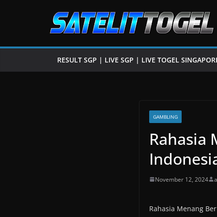
Skip
to
content
RESULT SGP | LIVE SGP | LIVE TOGEL SINGAPOR
GAMBLING
Rahasia 
Indonesi
November 12, 2024
Rahasia Menang Berm