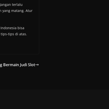
angan terlalu
n yang matang. Atur
 Indonesia bisa
ps-tips di atas.
g Bermain Judi Slot