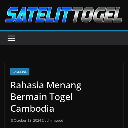
Skip
to
content
GAMBLING
Rahasia Menang
Bermain Togel
Cambodia
October 13, 2024
adminwood