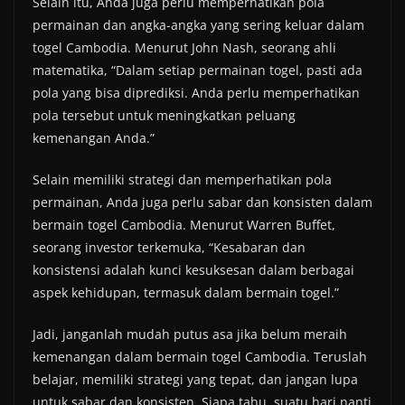
Selain itu, Anda juga perlu memperhatikan pola
permainan dan angka-angka yang sering keluar dalam
togel Cambodia. Menurut John Nash, seorang ahli
matematika, “Dalam setiap permainan togel, pasti ada
pola yang bisa diprediksi. Anda perlu memperhatikan
pola tersebut untuk meningkatkan peluang
kemenangan Anda.”
Selain memiliki strategi dan memperhatikan pola
permainan, Anda juga perlu sabar dan konsisten dalam
bermain togel Cambodia. Menurut Warren Buffet,
seorang investor terkemuka, “Kesabaran dan
konsistensi adalah kunci kesuksesan dalam berbagai
aspek kehidupan, termasuk dalam bermain togel.”
Jadi, janganlah mudah putus asa jika belum meraih
kemenangan dalam bermain togel Cambodia. Teruslah
belajar, memiliki strategi yang tepat, dan jangan lupa
untuk sabar dan konsisten. Siapa tahu, suatu hari nanti