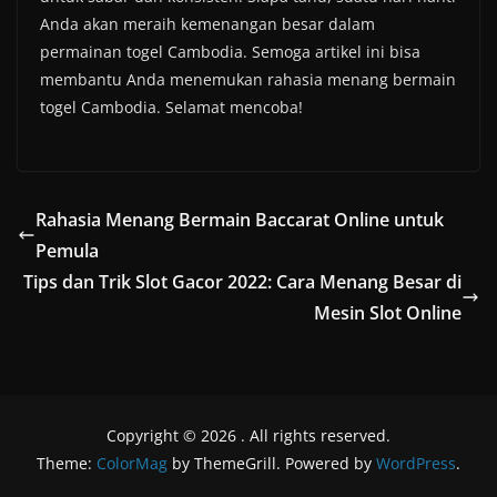
Anda akan meraih kemenangan besar dalam
permainan togel Cambodia. Semoga artikel ini bisa
membantu Anda menemukan rahasia menang bermain
togel Cambodia. Selamat mencoba!
Rahasia Menang Bermain Baccarat Online untuk
Pemula
Tips dan Trik Slot Gacor 2022: Cara Menang Besar di
Mesin Slot Online
Copyright © 2026
. All rights reserved.
Theme:
ColorMag
by ThemeGrill. Powered by
WordPress
.