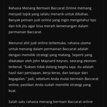
Rahasia Menang Bermain Baccarat Online memang
menjadi topik yang selalu menarik untuk dibahas.
Banyak pemain judi online yang ingin mengetahui tips
dan trik jitu agar bisa meraih kemenangan dalam
permainan Baccarat.
Menurut ahli judi online terkemuka, rahasia utama
untuk menang dalam permainan Baccarat adalah
dengan memiliki strategi yang matang. Seperti yang
dikatakan oleh John Maynard Keynes, seorang ekonom
terkenal, “Sukses tidak datang begitu saja, itu adalah
hasil dari persiapan, kerja keras, dan belajar dari
kegagalan.” Jadi, sebelum Anda mulai bermain Baccarat
online, pastikan Anda sudah memiliki strategi yang
kuat.
Salah satu rahasia menang bermain Baccarat online