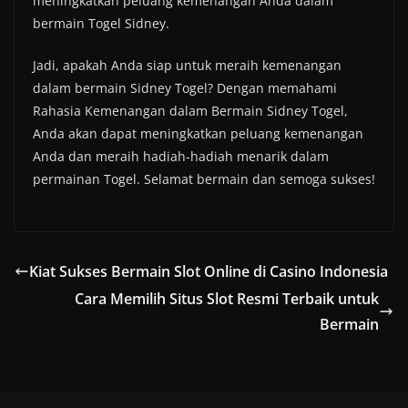
meningkatkan peluang kemenangan Anda dalam
bermain Togel Sidney.
Jadi, apakah Anda siap untuk meraih kemenangan
dalam bermain Sidney Togel? Dengan memahami
Rahasia Kemenangan dalam Bermain Sidney Togel,
Anda akan dapat meningkatkan peluang kemenangan
Anda dan meraih hadiah-hadiah menarik dalam
permainan Togel. Selamat bermain dan semoga sukses!
Kiat Sukses Bermain Slot Online di Casino Indonesia
Cara Memilih Situs Slot Resmi Terbaik untuk
Bermain