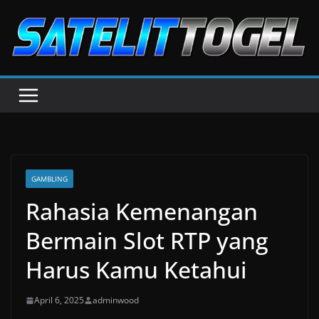
Skip
to
content
GAMBLING
Rahasia Kemenangan
Bermain Slot RTP yang
Harus Kamu Ketahui
April 6, 2025
adminwood