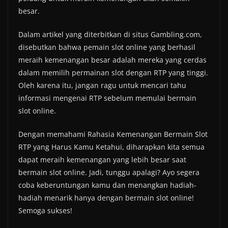
besar.
Dalam artikel yang diterbitkan di situs Gambling.com,
disebutkan bahwa pemain slot online yang berhasil
meraih kemenangan besar adalah mereka yang cerdas
dalam memilih permainan slot dengan RTP yang tinggi.
Oleh karena itu, jangan ragu untuk mencari tahu
informasi mengenai RTP sebelum memulai bermain
slot online.
Dengan memahami Rahasia Kemenangan Bermain Slot
RTP yang Harus Kamu Ketahui, diharapkan kita semua
dapat meraih kemenangan yang lebih besar saat
bermain slot online. Jadi, tunggu apalagi? Ayo segera
coba keberuntungan kamu dan menangkan hadiah-
hadiah menarik hanya dengan bermain slot online!
Semoga sukses!