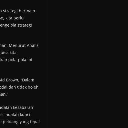
 strategi bermain
o, kita perlu
ngelola strategi
nan. Menurut Analis
bisa kita
an pola-pola ini
avid Brown, “Dalam
odal dan tidak boleh
an.”
adalah kesabaran
nsi adalah kunci
 peluang yang tepat