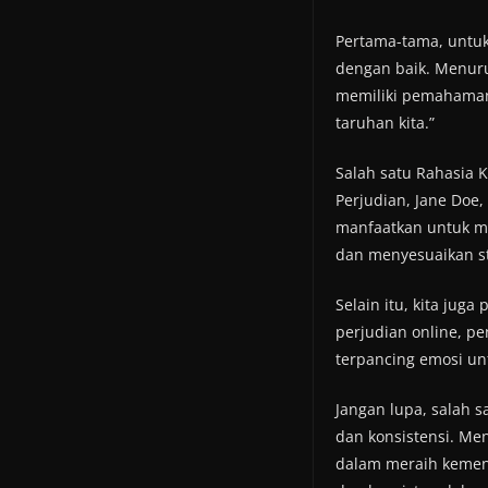
Pertama-tama, untu
dengan baik. Menurut
memiliki pemahaman 
taruhan kita.”
Salah satu Rahasia
Perjudian, Jane Doe,
manfaatkan untuk me
dan menyesuaikan str
Selain itu, kita ju
perjudian online, pe
terpancing emosi un
Jangan lupa, salah 
dan konsistensi. Me
dalam meraih kemen