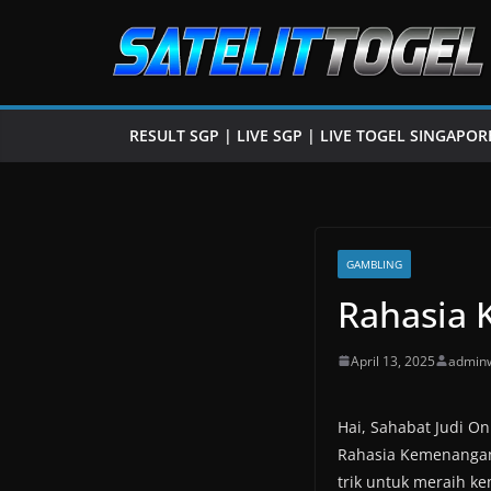
Skip
to
content
RESULT SGP | LIVE SGP | LIVE TOGEL SINGAPOR
GAMBLING
Rahasia 
April 13, 2025
admin
Hai, Sahabat Judi Onl
Rahasia Kemenangan 
trik untuk meraih k