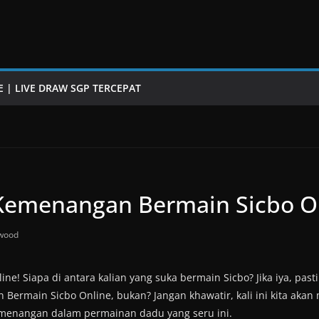
E | LIVE DRAW SGP TERCEPAT
Kemenangan Bermain Sicbo O
wood
ine! Siapa di antara kalian yang suka bermain Sicbo? Jika iya, pasti
Bermain Sicbo Online, bukan? Jangan khawatir, kali ini kita aka
emenangan dalam permainan dadu yang seru ini.