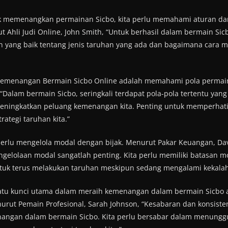
k memenangkan permainan Sicbo, kita perlu memahami aturan dan
 Ahli Judi Online, John Smith, “Untuk berhasil dalam bermain Sicb
yang baik tentang jenis taruhan yang ada dan bagaimana cara me
 Kemenangan Bermain Sicbo Online adalah memahami pola permai
 “Dalam bermain Sicbo, seringkali terdapat pola-pola tertentu yang 
ningkatkan peluang kemenangan kita. Penting untuk memperhatik
ategi taruhan kita.”
ga perlu mengelola modal dengan bijak. Menurut Pakar Keuangan, D
ngelolaan modal sangatlah penting. Kita perlu memiliki batasan m
tuk terus melakukan taruhan meskipun sedang mengalami kekalah
satu kunci utama dalam meraih kemenangan dalam bermain Sicbo 
nurut Pemain Profesional, Sarah Johnson, “Kesabaran dan konsiste
angan dalam bermain Sicbo. Kita perlu bersabar dalam menunggu