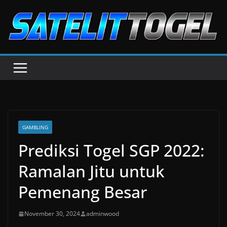
Skip
to
content
GAMBLING
Prediksi Togel SGP 2022:
Ramalan Jitu untuk
Pemenang Besar
November 30, 2024
adminwood