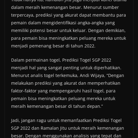
dalam meraih kemenangan besar. Menurut sumber
terpercaya, prediksi yang akurat dapat membantu para
pemain dalam mengidentifikasi angka-angka yang
memiliki potensi besar untuk keluar. Dengan demikian,
para pemain bisa meningkatkan peluang mereka untuk
menjadi pemenang besar di tahun 2022.
Dalam permainan togel, Prediksi Togel SGP 2022
menjadi hal yang sangat penting untuk diperhatikan.
Menurut analis togel terkemuka, Andi Wijaya, “Dengan
melakukan prediksi yang akurat dan memperhatikan
faktor-faktor yang mempengaruhi hasil togel, para
pemain bisa meningkatkan peluang mereka untuk
meraih kemenangan besar di tahun depan.”
Jadi, jangan ragu untuk memanfaatkan Prediksi Togel
SGP 2022 dan Ramalan Jitu untuk meraih kemenangan
besar. Dengan menggunakan analisis yang tepat dan