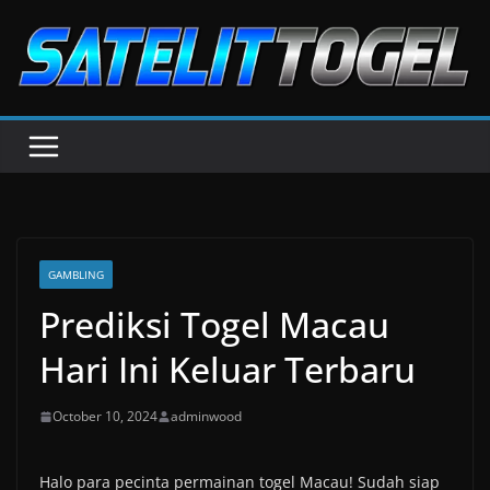
Skip
to
content
GAMBLING
Prediksi Togel Macau
Hari Ini Keluar Terbaru
October 10, 2024
adminwood
Halo para pecinta permainan togel Macau! Sudah siap