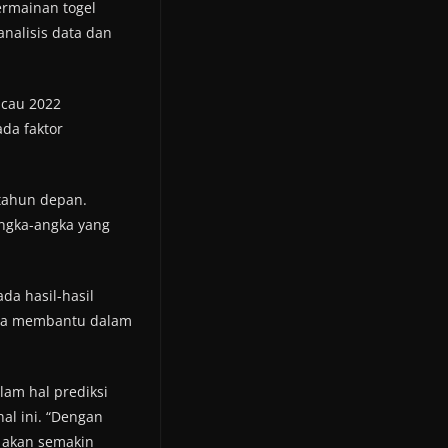
rmainan togel
analisis data dan
acau 2022
da faktor
 tahun depan.
angka-angka yang
da hasil-hasil
 bisa membantu dalam
lam hal prediksi
al ini. “Dengan
 akan semakin