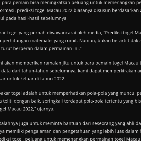
u, para pemain bisa meningkatkan peluang untuk memenangkan pe
formasi, prediksi togel Macau 2022 biasanya disusun berdasarkan 
ul pada hasil-hasil sebelumnya.
ar togel yang pernah diwawancarai oleh media, “Prediksi togel M
i perhitungan matematis yang rumit. Namun, bukan berarti tidak a
turut berperan dalam permainan ini.”
kami akan memberikan ramalan jitu untuk para pemain togel Macau
s data dari tahun-tahun sebelumnya, kami dapat memperkirakan 
ar untuk keluar di tahun 2022.
 pakar togel adalah untuk memperhatikan pola-pola yang muncul pa
ta teliti dengan baik, seringkali terdapat pola-pola tertentu yang
gel Macau 2022,” ujarnya.
a salahnya juga untuk meminta bantuan dari seseorang yang ahli da
nya memiliki pengalaman dan pengetahuan yang lebih luas dalam h
rediksi togel, peluang untuk memenangkan permainan togel Macau