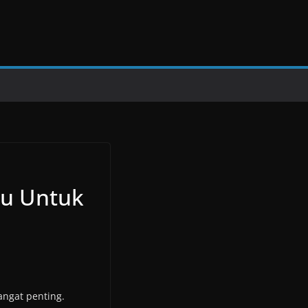
tu Untuk
angat penting.