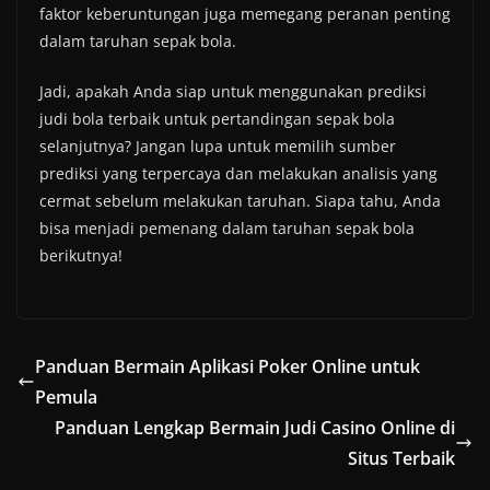
faktor keberuntungan juga memegang peranan penting
dalam taruhan sepak bola.
Jadi, apakah Anda siap untuk menggunakan prediksi
judi bola terbaik untuk pertandingan sepak bola
selanjutnya? Jangan lupa untuk memilih sumber
prediksi yang terpercaya dan melakukan analisis yang
cermat sebelum melakukan taruhan. Siapa tahu, Anda
bisa menjadi pemenang dalam taruhan sepak bola
berikutnya!
Panduan Bermain Aplikasi Poker Online untuk
Pemula
Panduan Lengkap Bermain Judi Casino Online di
Situs Terbaik