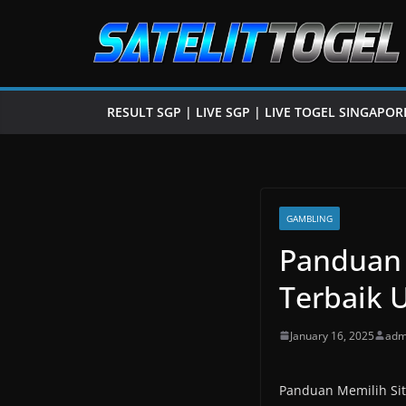
Skip
to
content
RESULT SGP | LIVE SGP | LIVE TOGEL SINGAPOR
GAMBLING
Panduan 
Terbaik 
January 16, 2025
adm
Panduan Memilih Sit