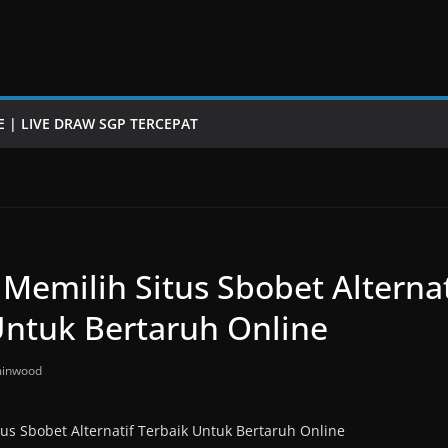
E | LIVE DRAW SGP TERCEPAT
Memilih Situs Sbobet Alternat
Untuk Bertaruh Online
inwood
us Sbobet Alternatif Terbaik Untuk Bertaruh Online