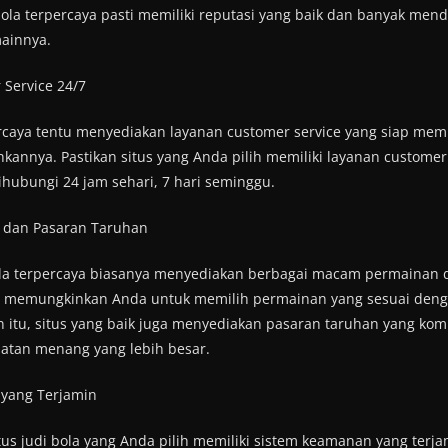
 bola terpercaya pasti memiliki reputasi yang baik dan banyak men
mainnya.
 Service 24/7
percaya tentu menyediakan layanan customer service yang siap m
nnya. Pastikan situs yang Anda pilih memiliki layanan customer 
ihubungi 24 jam sehari, 7 hari seminggu.
 dan Pasaran Taruhan
ola terpercaya biasanya menyediakan berbagai macam permainan 
ini memungkinkan Anda untuk memilih permainan yang sesuai den
n itu, situs yang baik juga menyediakan pasaran taruhan yang komp
tan menang yang lebih besar.
 yang Terjamin
itus judi bola yang Anda pilih memiliki sistem keamanan yang terja