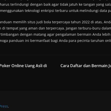
rus terlindungi dengan baik agar tidak jatuh ke tangan yang salah
 menggunakan teknologi enkripsi terbaru untuk melindungi data 
nduan memilih situs judi bola terpercaya tahun 2022 di atas, An
di tempat yang aman dan terpercaya. Jangan terburu-buru dalam
pertimbangan dengan matang agar pengalaman bermain Anda lebi
ga panduan ini bermanfaat bagi Anda para pecinta taruhan onli
oker Online Uang Asli di
Cara Daftar dan Bermain J
ress
.