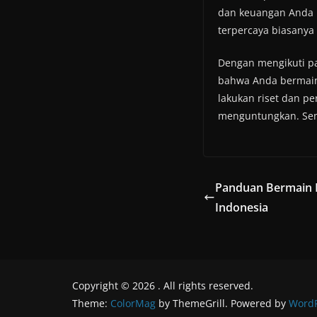
dan keuangan Anda ha
terpercaya biasanya
Dengan mengikuti pa
bahwa Anda bermain 
lakukan riset dan 
menguntungkan. Semo
Panduan Bermain P
Indonesia
Copyright © 2026
. All rights reserved.
Theme:
ColorMag
by ThemeGrill. Powered by
WordP