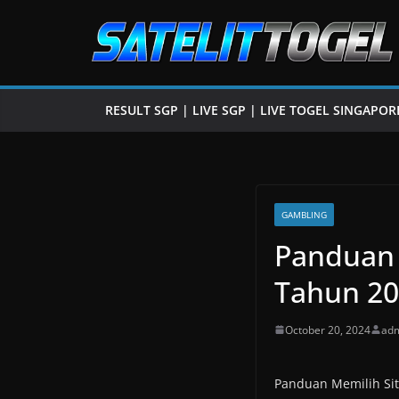
Skip
to
content
RESULT SGP | LIVE SGP | LIVE TOGEL SINGAPOR
GAMBLING
Panduan 
Tahun 2
October 20, 2024
ad
Panduan Memilih Sit