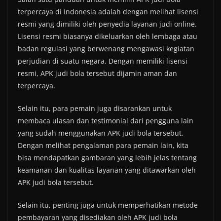
terpercaya di Indonesia adalah dengan melihat lisensi
resmi yang dimiliki oleh penyedia layanan judi online.
Lisensi resmi biasanya dikeluarkan oleh lembaga atau
badan regulasi yang berwenang mengawasi kegiatan
perjudian di suatu negara. Dengan memiliki lisensi
resmi, APK judi bola tersebut dijamin aman dan
terpercaya.
Selain itu, para pemain juga disarankan untuk
membaca ulasan dan testimonial dari pengguna lain
yang sudah menggunakan APK judi bola tersebut.
Dengan melihat pengalaman para pemain lain, kita
bisa mendapatkan gambaran yang lebih jelas tentang
keamanan dan kualitas layanan yang ditawarkan oleh
APK judi bola tersebut.
Selain itu, penting juga untuk memperhatikan metode
pembayaran yang disediakan oleh APK judi bola