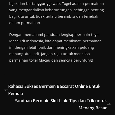
bijak dan bertanggung jawab. Togel adalah permainan
yang mengandalkan keberuntungan, sehingga penting
bagi kita untuk tidak terlalu berambisi dan terjebak
dalam permainan.
Dengan memahami panduan lengkap bermain togel
Macau di Indonesia, kita dapat menikmati permainan
ini dengan lebih baik dan meningkatkan peluang
menang kita. Jadi, jangan ragu untuk mencoba
permainan togel Macau dan semoga beruntung!
Rahasia Sukses Bermain Baccarat Online untuk
Pemula
Panduan Bermain Slot Link: Tips dan Trik untuk
Menang Besar