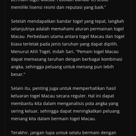
memiliki lisensi resmi dan reputasi yang baik.”
Setelah mendapatkan bandar togel yang tepat, langkah
selanjutnya adalah memahami aturan permainan togel
Macau. Perbedaan utama antara togel Macau dan togel
biasa terletak pada jenis taruhan yang dapat dipilih.
Menurut Ahli Togel, Indah Sari, “Pemain togel Macau
dapat memasang taruhan dengan berbagai kombinasi
angka, sehingga peluang untuk menang pun lebih
besar.”
Selain itu, penting juga untuk memperhatikan hasil
keluaran togel Macau secara reguler. Hal ini dapat
membantu kita dalam menganalisis pola angka yang
sering keluar, sehingga dapat meningkatkan peluang
menang kita dalam bermain togel Macau.
Terakhir, jangan lupa untuk selalu bermain dengan