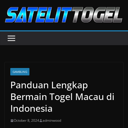
Skip
to
content
GAMBLING
Panduan Lengkap
Bermain Togel Macau di
Indonesia
October 8, 2024
adminwood