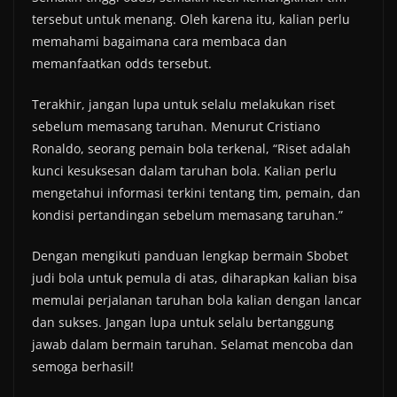
tersebut untuk menang. Oleh karena itu, kalian perlu
memahami bagaimana cara membaca dan
memanfaatkan odds tersebut.
Terakhir, jangan lupa untuk selalu melakukan riset
sebelum memasang taruhan. Menurut Cristiano
Ronaldo, seorang pemain bola terkenal, “Riset adalah
kunci kesuksesan dalam taruhan bola. Kalian perlu
mengetahui informasi terkini tentang tim, pemain, dan
kondisi pertandingan sebelum memasang taruhan.”
Dengan mengikuti panduan lengkap bermain Sbobet
judi bola untuk pemula di atas, diharapkan kalian bisa
memulai perjalanan taruhan bola kalian dengan lancar
dan sukses. Jangan lupa untuk selalu bertanggung
jawab dalam bermain taruhan. Selamat mencoba dan
semoga berhasil!