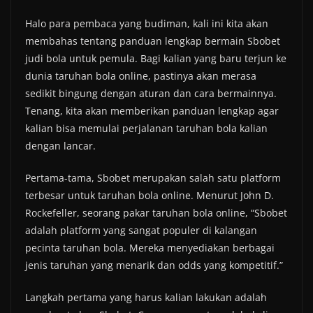
Halo para pembaca yang budiman, kali ini kita akan
membahas tentang panduan lengkap bermain Sbobet
judi bola untuk pemula. Bagi kalian yang baru terjun ke
dunia taruhan bola online, pastinya akan merasa
sedikit bingung dengan aturan dan cara bermainnya.
Tenang, kita akan memberikan panduan lengkap agar
kalian bisa memulai perjalanan taruhan bola kalian
dengan lancar.
Pertama-tama, Sbobet merupakan salah satu platform
terbesar untuk taruhan bola online. Menurut John D.
Rockefeller, seorang pakar taruhan bola online, “Sbobet
adalah platform yang sangat populer di kalangan
pecinta taruhan bola. Mereka menyediakan berbagai
jenis taruhan yang menarik dan odds yang kompetitif.”
Langkah pertama yang harus kalian lakukan adalah