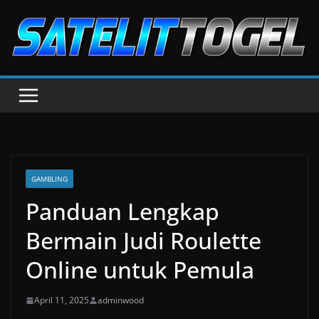
Skip
to
content
GAMBLING
Panduan Lengkap
Bermain Judi Roulette
Online untuk Pemula
April 11, 2025
adminwood