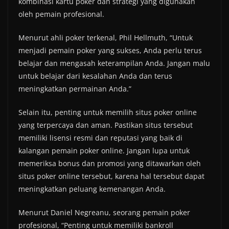
kombinasi kartu poker dan strategi yang digunakan
oleh pemain profesional.
Menurut ahli poker terkenal, Phil Hellmuth, “Untuk
menjadi pemain poker yang sukses, Anda perlu terus
belajar dan mengasah keterampilan Anda. Jangan malu
untuk belajar dari kesalahan Anda dan terus
meningkatkan permainan Anda.”
Selain itu, penting untuk memilih situs poker online
yang terpercaya dan aman. Pastikan situs tersebut
memiliki lisensi resmi dan reputasi yang baik di
kalangan pemain poker online. Jangan lupa untuk
memeriksa bonus dan promosi yang ditawarkan oleh
situs poker online tersebut, karena hal tersebut dapat
meningkatkan peluang kemenangan Anda.
Menurut Daniel Negreanu, seorang pemain poker
profesional, “Penting untuk memiliki bankroll