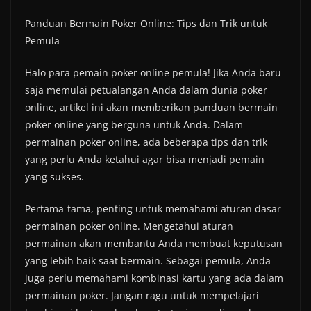
Panduan Bermain Poker Online: Tips dan Trik untuk
Pemula
Halo para pemain poker online pemula! Jika Anda baru
saja memulai petualangan Anda dalam dunia poker
online, artikel ini akan memberikan panduan bermain
poker online yang berguna untuk Anda. Dalam
permainan poker online, ada beberapa tips dan trik
yang perlu Anda ketahui agar bisa menjadi pemain
yang sukses.
Pertama-tama, penting untuk memahami aturan dasar
permainan poker online. Mengetahui aturan
permainan akan membantu Anda membuat keputusan
yang lebih baik saat bermain. Sebagai pemula, Anda
juga perlu memahami kombinasi kartu yang ada dalam
permainan poker. Jangan ragu untuk mempelajari