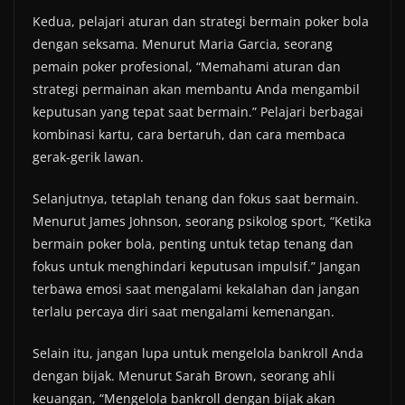
Kedua, pelajari aturan dan strategi bermain poker bola
dengan seksama. Menurut Maria Garcia, seorang
pemain poker profesional, “Memahami aturan dan
strategi permainan akan membantu Anda mengambil
keputusan yang tepat saat bermain.” Pelajari berbagai
kombinasi kartu, cara bertaruh, dan cara membaca
gerak-gerik lawan.
Selanjutnya, tetaplah tenang dan fokus saat bermain.
Menurut James Johnson, seorang psikolog sport, “Ketika
bermain poker bola, penting untuk tetap tenang dan
fokus untuk menghindari keputusan impulsif.” Jangan
terbawa emosi saat mengalami kekalahan dan jangan
terlalu percaya diri saat mengalami kemenangan.
Selain itu, jangan lupa untuk mengelola bankroll Anda
dengan bijak. Menurut Sarah Brown, seorang ahli
keuangan, “Mengelola bankroll dengan bijak akan