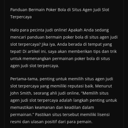
Panduan Bermain Poker Bola di Situs Agen Judi Slot
Terpercaya
Halo para pecinta judi online! Apakah Anda sedang
mencari panduan bermain poker bola di situs agen judi
slot terpercaya? Jika iya, Anda berada di tempat yang
tepat! Di artikel ini, saya akan memberikan tips dan trik
untuk memenangkan permainan poker bola di situs
agen judi slot terpercaya.
Pertama-tama, penting untuk memilih situs agen judi
slot terpercaya yang memiliki reputasi baik. Menurut
John Smith, seorang ahli judi online, “Memilih situs
agen judi slot terpercaya adalah langkah penting untuk
memastikan keamanan dan keadilan dalam
permainan.” Pastikan situs tersebut memiliki lisensi
resmi dan ulasan positif dari para pemain.