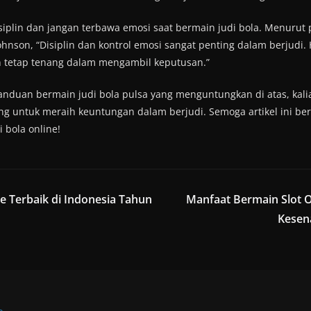
isiplin dan jangan terbawa emosi saat bermain judi bola. Menurut p
Johnson, “Disiplin dan kontrol emosi sangat penting dalam berjudi.
n tetap tenang dalam mengambil keputusan.”
nduan bermain judi bola pulsa yang menguntungkan di atas, kali
g untuk meraih keuntungan dalam berjudi. Semoga artikel ini be
 bola online!
ne Terbaik di Indonesia Tahun
Manfaat Bermain Slot O
Kesen