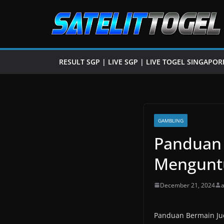
Skip
to
content
RESULT SGP | LIVE SGP | LIVE TOGEL SINGAPOR
GAMBLING
Panduan 
Mengunt
December 21, 2024
Panduan Bermain Ju