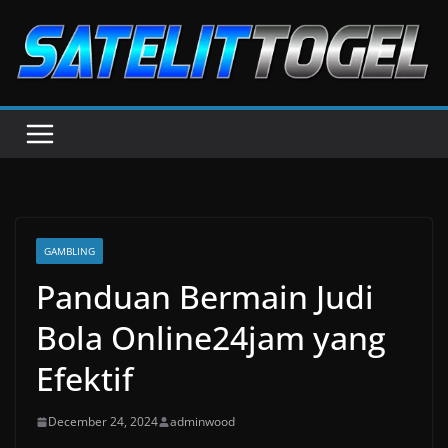
Skip
to
content
GAMBLING
Panduan Bermain Judi
Bola Online24jam yang
Efektif
December 24, 2024
adminwood