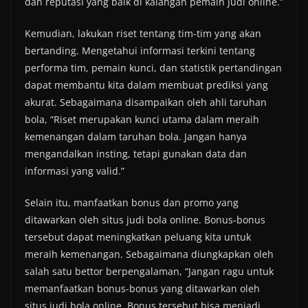
dan reputasi yang baik di kalangan pemain judi online.”
Kemudian, lakukan riset tentang tim-tim yang akan
bertanding. Mengetahui informasi terkini tentang
performa tim, pemain kunci, dan statistik pertandingan
dapat membantu kita dalam membuat prediksi yang
akurat. Sebagaimana disampaikan oleh ahli taruhan
bola, “Riset merupakan kunci utama dalam meraih
kemenangan dalam taruhan bola. Jangan hanya
mengandalkan insting, tetapi gunakan data dan
informasi yang valid.”
Selain itu, manfaatkan bonus dan promo yang
ditawarkan oleh situs judi bola online. Bonus-bonus
tersebut dapat meningkatkan peluang kita untuk
meraih kemenangan. Sebagaimana diungkapkan oleh
salah satu bettor berpengalaman, “Jangan ragu untuk
memanfaatkan bonus-bonus yang ditawarkan oleh
situs judi bola online. Bonus tersebut bisa menjadi