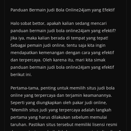
Panduan Bermain Judi Bola Online24jam yang Efektif
Halo sobat bettor, apakah kalian sedang mencari
panduan bermain judi bola online24jam yang efektif?
Jika iya, maka kalian berada di tempat yang tepat!
Sebagai pemain judi online, tentu saja kita ingin
mendapatkan kemenangan dengan cara yang efektif
dan terpercaya. Oleh karena itu, mari kita simak
panduan bermain judi bola online24jam yang efektif
berikut ini.
Pertama-tama, penting untuk memilih situs judi bola
online yang terpercaya dan terjamin keamanannya.
Seperti yang diungkapkan oleh pakar judi online,
“Memilih situs judi yang terpercaya adalah langkah
pertama yang harus dilakukan sebelum memulai
taruhan. Pastikan situs tersebut memiliki lisensi resmi