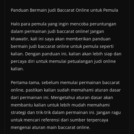
Panduan Bermain Judi Baccarat Online untuk Pemula
Halo para pemula yang ingin mencoba peruntungan
dalam permainan judi baccarat online! Jangan
khawatir, kali ini saya akan memberikan panduan
bermain judi baccarat online untuk pemula seperti
kalian. Dengan panduan ini, kalian akan lebih siap dan
percaya diri untuk memulai petualangan judi online
kalian.
Pertama-tama, sebelum memulai permainan baccarat
online, pastikan kalian sudah memahami aturan dasar
dari permainan ini. Mengetahui aturan dasar akan
membantu kalian untuk lebih mudah memahami
strategi dan trik-trik dalam permainan ini. Jangan ragu
untuk mencari referensi dari sumber terpercaya
mengenai aturan main baccarat online.