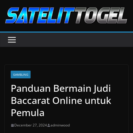
Skip
to
content
GAMBLING
Panduan Bermain Judi
Baccarat Online untuk
Pemula
December 27, 2024
adminwood