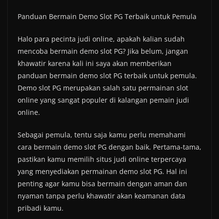
Panduan Bermain Demo Slot PG Terbaik untuk Pemula
Halo para pecinta judi online, apakah kalian sudah
mencoba bermain demo slot PG? Jika belum, jangan
khawatir karena kali ini saya akan memberikan
panduan bermain demo slot PG terbaik untuk pemula.
Demo slot PG merupakan salah satu permainan slot
online yang sangat populer di kalangan pemain judi
online.
Sebagai pemula, tentu saja kamu perlu memahami
cara bermain demo slot PG dengan baik. Pertama-tama,
pastikan kamu memilih situs judi online terpercaya
yang menyediakan permainan demo slot PG. Hal ini
penting agar kamu bisa bermain dengan aman dan
nyaman tanpa perlu khawatir akan keamanan data
pribadi kamu.