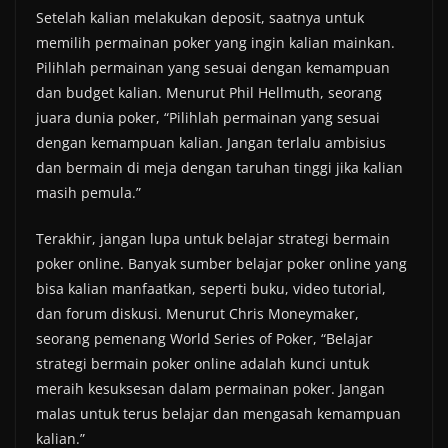
Setelah kalian melakukan deposit, saatnya untuk
memilih permainan poker yang ingin kalian mainkan.
Pilihlah permainan yang sesuai dengan kemampuan
dan budget kalian. Menurut Phil Hellmuth, seorang
juara dunia poker, “Pilihlah permainan yang sesuai
dengan kemampuan kalian. Jangan terlalu ambisius
dan bermain di meja dengan taruhan tinggi jika kalian
masih pemula.”
Terakhir, jangan lupa untuk belajar strategi bermain
poker online. Banyak sumber belajar poker online yang
bisa kalian manfaatkan, seperti buku, video tutorial,
dan forum diskusi. Menurut Chris Moneymaker,
seorang pemenang World Series of Poker, “Belajar
strategi bermain poker online adalah kunci untuk
meraih kesuksesan dalam permainan poker. Jangan
malas untuk terus belajar dan mengasah kemampuan
kalian.”