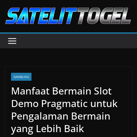
Skip
to
content
GAMBLING
Manfaat Bermain Slot
Demo Pragmatic untuk
Pengalaman Bermain
yang Lebih Baik