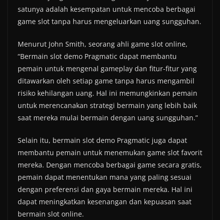
satunya adalah kesempatan untuk mencoba berbagai
game slot tanpa harus mengeluarkan uang sungguhan.
Menurut John Smith, seorang ahli game slot online,
“Bermain slot demo Pragmatic dapat membantu
pemain untuk mengenal gameplay dan fitur-fitur yang
ditawarkan oleh setiap game tanpa harus mengambil
risiko kehilangan uang. Hal ini memungkinkan pemain
untuk merencanakan strategi bermain yang lebih baik
saat mereka mulai bermain dengan uang sungguhan.”
Selain itu, bermain slot demo Pragmatic juga dapat
membantu pemain untuk menemukan game slot favorit
mereka. Dengan mencoba berbagai game secara gratis,
pemain dapat menentukan mana yang paling sesuai
dengan preferensi dan gaya bermain mereka. Hal ini
dapat meningkatkan kesenangan dan kepuasan saat
bermain slot online.