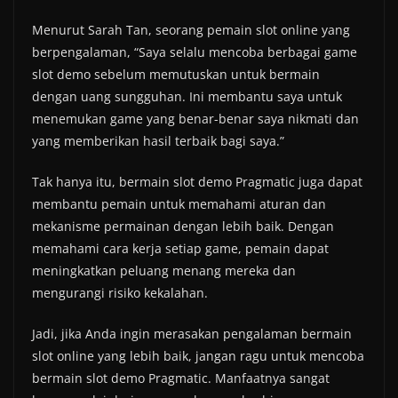
Menurut Sarah Tan, seorang pemain slot online yang
berpengalaman, “Saya selalu mencoba berbagai game
slot demo sebelum memutuskan untuk bermain
dengan uang sungguhan. Ini membantu saya untuk
menemukan game yang benar-benar saya nikmati dan
yang memberikan hasil terbaik bagi saya.”
Tak hanya itu, bermain slot demo Pragmatic juga dapat
membantu pemain untuk memahami aturan dan
mekanisme permainan dengan lebih baik. Dengan
memahami cara kerja setiap game, pemain dapat
meningkatkan peluang menang mereka dan
mengurangi risiko kekalahan.
Jadi, jika Anda ingin merasakan pengalaman bermain
slot online yang lebih baik, jangan ragu untuk mencoba
bermain slot demo Pragmatic. Manfaatnya sangat