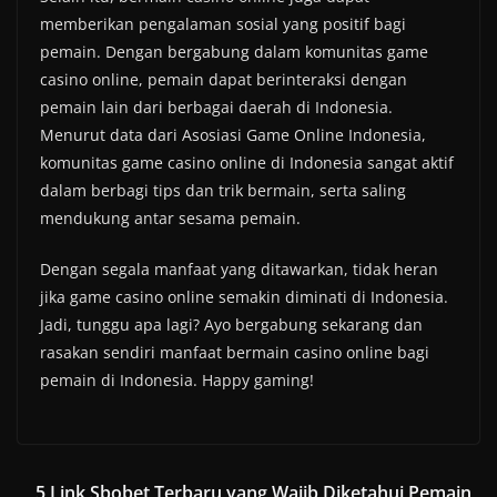
memberikan pengalaman sosial yang positif bagi
pemain. Dengan bergabung dalam komunitas game
casino online, pemain dapat berinteraksi dengan
pemain lain dari berbagai daerah di Indonesia.
Menurut data dari Asosiasi Game Online Indonesia,
komunitas game casino online di Indonesia sangat aktif
dalam berbagi tips dan trik bermain, serta saling
mendukung antar sesama pemain.
Dengan segala manfaat yang ditawarkan, tidak heran
jika game casino online semakin diminati di Indonesia.
Jadi, tunggu apa lagi? Ayo bergabung sekarang dan
rasakan sendiri manfaat bermain casino online bagi
pemain di Indonesia. Happy gaming!
5 Link Sbobet Terbaru yang Wajib Diketahui Pemain