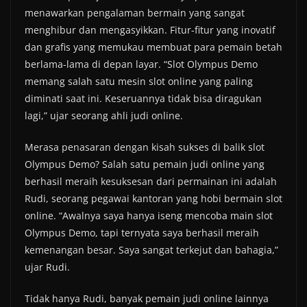
menawarkan pengalaman bermain yang sangat
menghibur dan mengasyikkan. Fitur-fitur yang inovatif
dan grafis yang memukau membuat para pemain betah
berlama-lama di depan layar. “Slot Olympus Demo
memang salah satu mesin slot online yang paling
diminati saat ini. Keseruannya tidak bisa diragukan
lagi,” ujar seorang ahli judi online.
Merasa penasaran dengan kisah sukses di balik slot
Olympus Demo? Salah satu pemain judi online yang
berhasil meraih kesuksesan dari permainan ini adalah
Rudi, seorang pegawai kantoran yang hobi bermain slot
online. “Awalnya saya hanya iseng mencoba main slot
Olympus Demo, tapi ternyata saya berhasil meraih
kemenangan besar. Saya sangat terkejut dan bahagia,”
ujar Rudi.
Tidak hanya Rudi, banyak pemain judi online lainnya