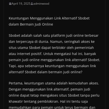
April 19, 2025
adminwood
Keuntungan Menggunakan Link Alternatif Sbobet
dalam Bermain Judi Online
Sbobet adalah salah satu platform judi online terbesar
dan terpercaya di dunia. Namun, seringkali akses ke
situs utama Sbobet dapat terblokir oleh pemerintah
atau internet positif. Untuk mengatasi hal ini, banyak
pemain judi online menggunakan link alternatif Sbobet.
Tapi, apa sebenarnya keuntungan menggunakan link
alternatif Sbobet dalam bermain judi online?
Pertama, keuntungan utama adalah kemudahan akses.
Dengan menggunakan link alternatif, pemain judi
online dapat tetap mengakses situs Sbobet tanpa perlu
khawatir tentang pemblokiran. Hal ini tentu saja
memudahkan para pemain untuk terus bermain dan