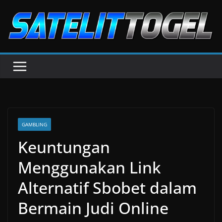
Skip
to
content
GAMBLING
Keuntungan
Menggunakan Link
Alternatif Sbobet dalam
Bermain Judi Online