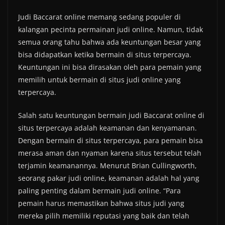
Judi Baccarat online memang sedang populer di
kalangan pecinta permainan judi online. Namun, tidak
semua orang tahu bahwa ada keuntungan besar yang
bisa didapatkan ketika bermain di situs terpercaya.
Keuntungan ini bisa dirasakan oleh para pemain yang
memilih untuk bermain di situs judi online yang
terpercaya.
Salah satu keuntungan bermain judi Baccarat online di
situs terpercaya adalah keamanan dan kenyamanan.
Dengan bermain di situs terpercaya, para pemain bisa
merasa aman dan nyaman karena situs tersebut telah
terjamin keamanannya. Menurut Brian Cullingworth,
seorang pakar judi online, keamanan adalah hal yang
paling penting dalam bermain judi online. “Para
pemain harus memastikan bahwa situs judi yang
mereka pilih memiliki reputasi yang baik dan telah