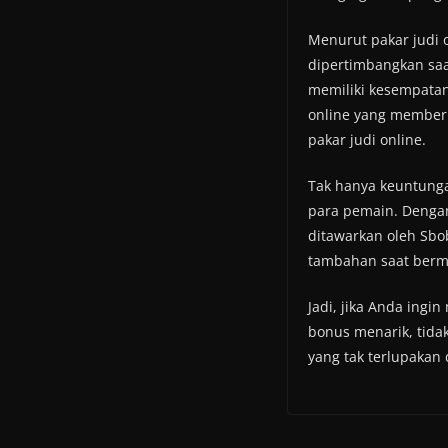
Menurut pakar judi 
dipertimbangkan saa
memiliki kesempatan 
online yang memberi
pakar judi online.
Tak hanya keuntunga
para pemain. Dengan
ditawarkan oleh Sb
tambahan saat berm
Jadi, jika Anda ing
bonus menarik, tida
yang tak terlupakan