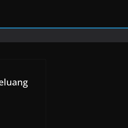
eluang