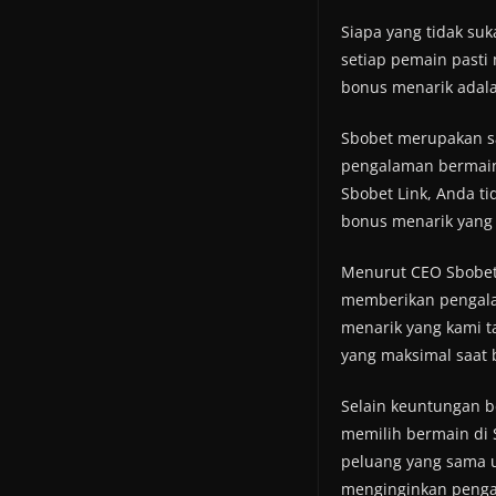
Siapa yang tidak su
setiap pemain pasti
bonus menarik adala
Sbobet merupakan sal
pengalaman bermain
Sbobet Link, Anda t
bonus menarik yang d
Menurut CEO Sbobet,
memberikan pengalam
menarik yang kami 
yang maksimal saat b
Selain keuntungan 
memilih bermain di 
peluang yang sama u
menginginkan penga