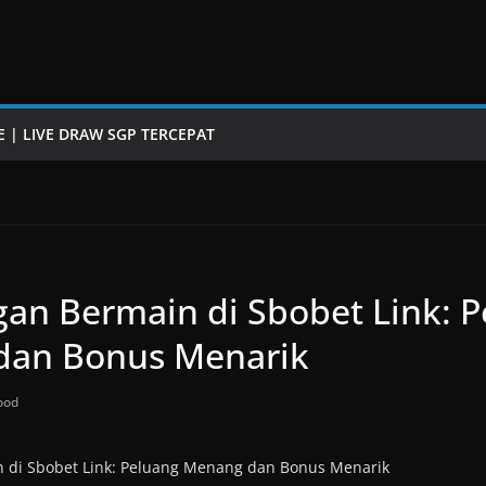
E | LIVE DRAW SGP TERCEPAT
an Bermain di Sbobet Link: P
dan Bonus Menarik
ood
 di Sbobet Link: Peluang Menang dan Bonus Menarik