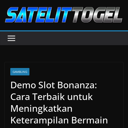
Skip
to
content
GAMBLING
Demo Slot Bonanza:
Cara Terbaik untuk
Meningkatkan
Keterampilan Bermain