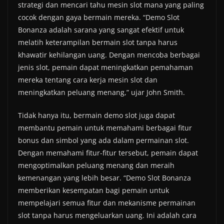
strategi dan mencari tahu mesin slot mana yang paling
cocok dengan gaya bermain mereka. “Demo Slot
Bonanza adalah sarana yang sangat efektif untuk
melatih keterampilan bermain slot tanpa harus
khawatir kehilangan uang. Dengan mencoba berbagai
jenis slot, pemain dapat meningkatkan pemahaman
mereka tentang cara kerja mesin slot dan
meningkatkan peluang menang,” ujar John Smith.
Tidak hanya itu, bermain demo slot juga dapat
membantu pemain untuk memahami berbagai fitur
bonus dan simbol yang ada dalam permainan slot.
Dengan memahami fitur-fitur tersebut, pemain dapat
mengoptimalkan peluang menang dan meraih
kemenangan yang lebih besar. “Demo Slot Bonanza
memberikan kesempatan bagi pemain untuk
mempelajari semua fitur dan mekanisme permainan
slot tanpa harus mengeluarkan uang. Ini adalah cara