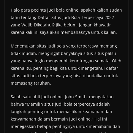
Halo para pecinta judi bola online, apakah kalian sudah
tahu tentang Daftar Situs Judi Bola Terpercaya 2022
yang Wajib Diketahui? Jika belum, jangan khawatir
karena kali ini saya akan membahasnya untuk kalian.
Menemukan situs judi bola yang terpercaya memang
tidak mudah, mengingat banyaknya situs-situs palsu
yang hanya ingin mengambil keuntungan semata. Oleh
karena itu, penting bagi kita untuk mengetahui daftar
situs judi bola terpercaya yang bisa diandalkan untuk
memasang taruhan.
Salah satu ahli judi online, John Smith, mengatakan
bahwa “Memilih situs judi bola terpercaya adalah
langkah penting untuk memastikan keamanan dan
kenyamanan dalam bermain judi online.” Hal ini
menegaskan betapa pentingnya untuk memahami dan