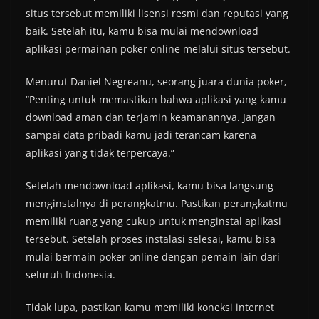
situs tersebut memiliki lisensi resmi dan reputasi yang
baik. Setelah itu, kamu bisa mulai mendownload
aplikasi permainan poker online melalui situs tersebut.
Menurut Daniel Negreanu, seorang juara dunia poker,
“Penting untuk memastikan bahwa aplikasi yang kamu
download aman dan terjamin keamanannya. Jangan
sampai data pribadi kamu jadi terancam karena
aplikasi yang tidak terpercaya.”
Setelah mendownload aplikasi, kamu bisa langsung
menginstalnya di perangkatmu. Pastikan perangkatmu
memiliki ruang yang cukup untuk menginstal aplikasi
tersebut. Setelah proses instalasi selesai, kamu bisa
mulai bermain poker online dengan pemain lain dari
seluruh Indonesia.
Tidak lupa, pastikan kamu memiliki koneksi internet