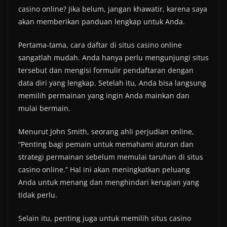
casino online? Jika belum, jangan khawatir, karena saya
akan memberikan panduan lengkap untuk Anda.
Pertama-tama, cara daftar di situs casino online
sangatlah mudah. Anda hanya perlu mengunjungi situs
tersebut dan mengisi formulir pendaftaran dengan
data diri yang lengkap. Setelah itu, Anda bisa langsung
memilih permainan yang ingin Anda mainkan dan
mulai bermain.
Menurut John Smith, seorang ahli perjudian online,
“Penting bagi pemain untuk memahami aturan dan
strategi permainan sebelum memulai taruhan di situs
casino online.” Hal ini akan meningkatkan peluang
Anda untuk menang dan menghindari kerugian yang
tidak perlu.
Selain itu, penting juga untuk memilih situs casino